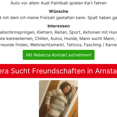
Auto vor allem Audi Paintball spielen Kart fahren
Wünsche
d mit dem ich meine Freizeit gestalten kann. Spaß haben g
Interessen
llschirmspringen, Klettern, Reiten, Sport, Aktionen mit Hund,
te kennenlernen, Chillen, Autos, Hunde, Mann sucht Mann, 
Freunde finden, Weihnachtsmarkt, Tattoos, Fasching / Karnev
Mit Rebecca Kontakt aufnehmen!
era Sucht Freundschaften in Arnsta